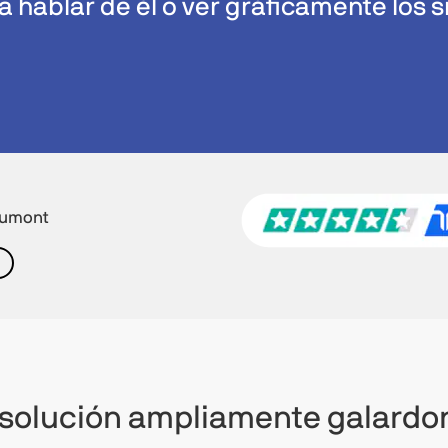
 hablar de él o ver gráficamente los s
eaumont
solución ampliamente galard