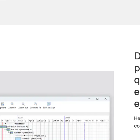
D
p
q
e
e
He
co