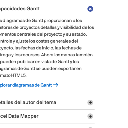
pacidades Gantt
s diagramas de Gantt proporcionan a los
stores de proyectos detalles y visibilidad de los
ementos centrales del proyecto y su estado.
ntrole y ajuste los costes generales del
oyecto, las fechas de inicio, las fechas de
trega y los recursos. Ahora los mapas también
 pueden publicar en vista de Gantt y los
agramas de Gantt se pueden exportar en
rmato HTML5.
plorar diagramas de Gantt
talles del autor del tema
cel Data Mapper