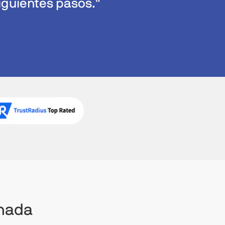
iguientes pasos."
onada