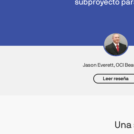
subproyecto para
Jason Everett, OCI B
Leer reseña
Una 