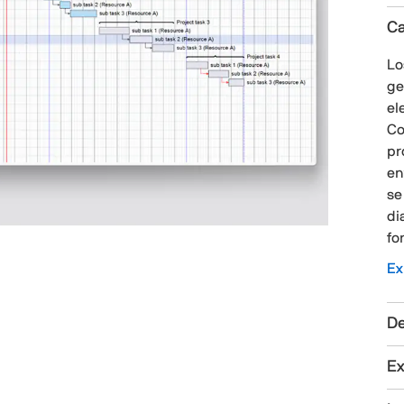
Ca
Lo
ge
el
Co
pr
en
se
di
fo
Ex
De
Ex