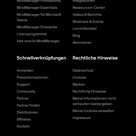
MindManager Professional
Integrationen
MindManager Essentials
Ressourcen-Center
MindManager für Microsoft
Videos & Berichte
Teams
Webinare & Events
MindManager Enterprise
Lernhilfsmittel
Lizenzprogramme
Blog
Add-ons für MindManager
Abonnieren
Schnellverknüpfungen
Rechtliche Hinweise
Anmelden
Datenschutz
Preisinformationen
Cookies
Support
Marken
Community
Rechtliche Hinweise
Partner
Meine Informationen nicht
verkaufen/weitergeben
Partner finden
Meine Cookies verwalten
Distributoren
Impressum
Affiliates
Kontakt