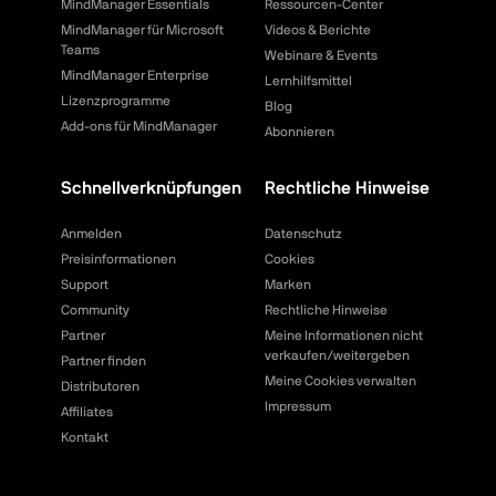
MindManager Essentials
Ressourcen-Center
MindManager für Microsoft
Videos & Berichte
Teams
Webinare & Events
MindManager Enterprise
Lernhilfsmittel
Lizenzprogramme
Blog
Add-ons für MindManager
Abonnieren
Schnellverknüpfungen
Rechtliche Hinweise
Anmelden
Datenschutz
Preisinformationen
Cookies
Support
Marken
Community
Rechtliche Hinweise
Partner
Meine Informationen nicht
verkaufen/weitergeben
Partner finden
Meine Cookies verwalten
Distributoren
Impressum
Affiliates
Kontakt