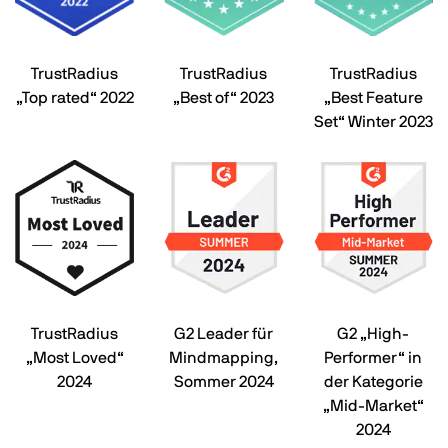
TrustRadius
TrustRadius
TrustRadius
„Top rated“ 2022
„Best of“ 2023
„Best Feature
Set“ Winter 2023
TrustRadius
G2 Leader für
G2 „High-
„Most Loved“
Mindmapping,
Performer“ in
2024
Sommer 2024
der Kategorie
„Mid-Market“
2024