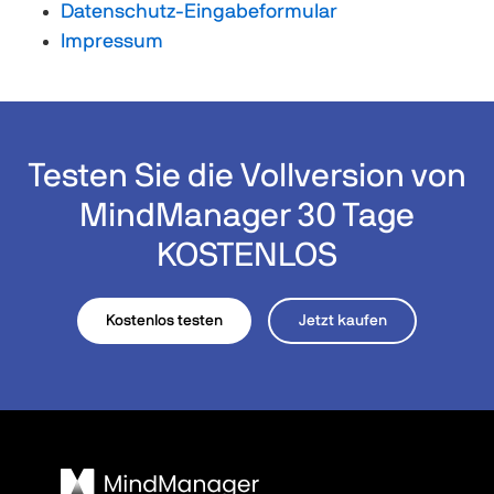
Datenschutz-Eingabeformular
Impressum
Testen Sie die Vollversion von
MindManager 30 Tage
KOSTENLOS
Kostenlos testen
Jetzt kaufen