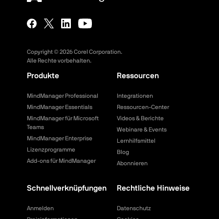
Copyright ©
2026
Corel Corporation.
Alle Rechte vorbehalten.
Produkte
Ressourcen
MindManager Professional
Integrationen
MindManager Essentials
Ressourcen-Center
MindManager für Microsoft
Videos & Berichte
Teams
Webinare & Events
MindManager Enterprise
Lernhilfsmittel
Lizenzprogramme
Blog
Add-ons für MindManager
Abonnieren
Schnellverknüpfungen
Rechtliche Hinweise
Anmelden
Datenschutz