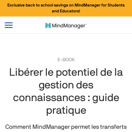
Exclusive back to school savings on MindManager for Students
and Educators!
Basculer
le
mode
de
navigation
E-BOOK
Libérer le potentiel de la
gestion des
connaissances : guide
pratique
Comment MindManager permet les transferts