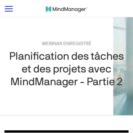
Basculer
le
mode
de
navigation
WEBINAR ENREGISTRÉ
Planification des tâches
et des projets avec
MindManager - Partie 2