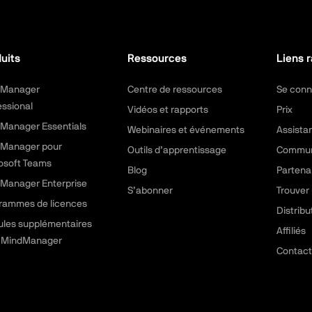
uits
Ressources
Liens 
dManager
Centre de ressources
Se conn
essional
Vidéos et rapports
Prix
Manager Essentials
Webinaires et événements
Assista
Manager pour
Outils d’apprentissage
Commu
osoft Teams
Blog
Partena
Manager Enterprise
S’abonner
Trouver 
rammes de licences
Distribu
les supplémentaires
Affiliés
 MindManager
Contact