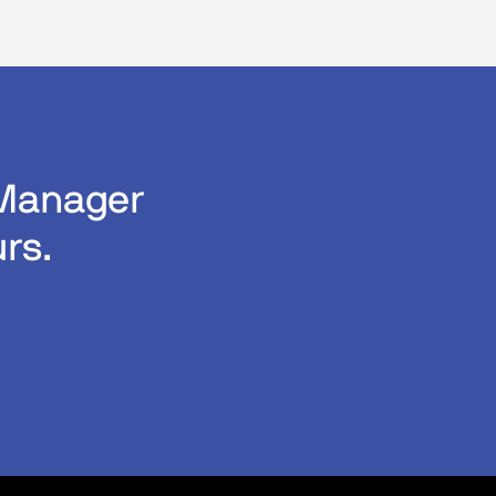
dManager
rs.