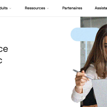
duits
Ressources
Partenaires
Assist
nce
c