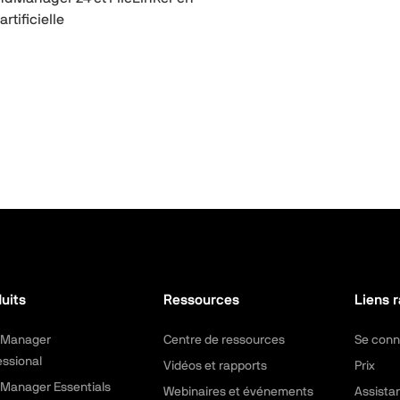
rtificielle
uits
Ressources
Liens 
dManager
Centre de ressources
Se conn
essional
Vidéos et rapports
Prix
Manager Essentials
Webinaires et événements
Assista