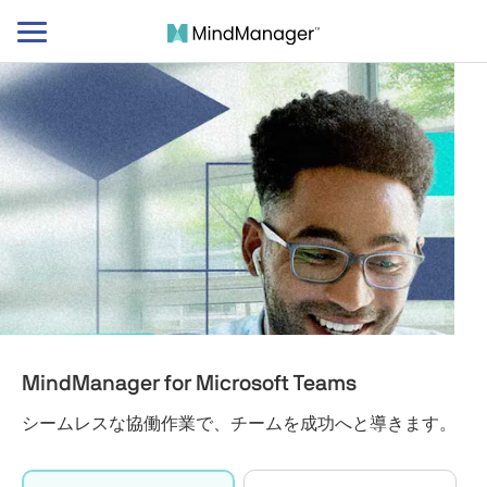
ナ
ビ
ゲ
ー
シ
ョ
ン
の
切
り
替
え
MindManager for Microsoft Teams
シームレスな協働作業で、チームを成功へと導きます。