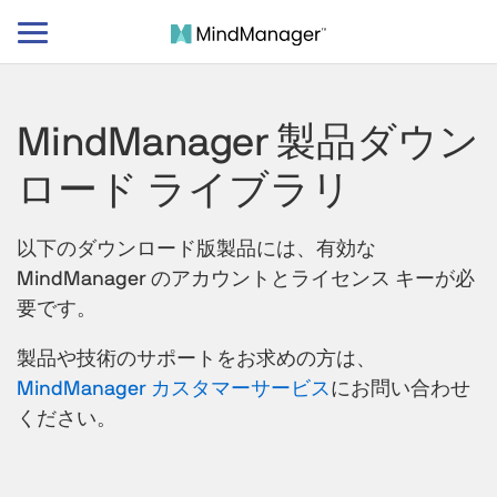
ナ
ビ
ゲ
ー
MindManager 製品ダウン
シ
ョ
ロード ライブラリ
ン
の
切
以下のダウンロード版製品には、有効な
り
MindManager のアカウントとライセンス キーが必
替
要です。
え
製品や技術のサポートをお求めの方は、
MindManager カスタマーサービス
にお問い合わせ
ください。