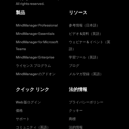
All rights reserved.
製品
リソース
MindManager Professional
参考情報（日本語）
MindManager Essentials
ビデオ &資料（英語）
MindManager for Microsoft
ウェビナー & イベント（英
Teams
語）
MindManager Enterprise
学習ツール（英語）
ライセンス プログラム
ブログ
MindManager のアドオン
メルマガ登録（英語）
クイック リンク
法的情報
Web 版ログイン
プライバシーポリシー
価格
クッキー
サポート
商標
コミュニティ（英語）
法的情報