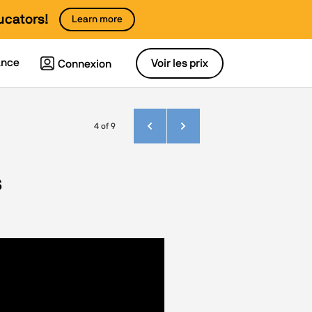
ucators!
Learn more
ance
Voir les prix
Connexion
4 of 9
s