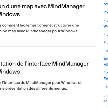
po
ion d'une map avec MindManager
Pr
Windows
Fi
 comment facilement créer et structurer une
W
 mind map avec MindManager pour Windows.
Fi
Fi
In
Ta
tation de l’interface MindManager
Mi
Windows
Fi
En
 l’interface de MindManager pour Windows et
Le
ne présentation des différents menus.
Li
sa