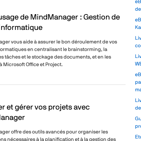
eB
de
usage de MindManager : Gestion de
eB
 informatique
Ka
Li
er vous aide à assurer le bon déroulement de vos
co
formatiques en centralisant le brainstorming, la
Li
es tâches et le stockage des documents, et en les
WB
à Microsoft Office et Project.
eB
pa
m
Li
er et gérer vos projets avec
de
anager
Gu
pr
er offre des outils avancés pour organiser les
Et
ns nécessaires à la planification et à la gestion des