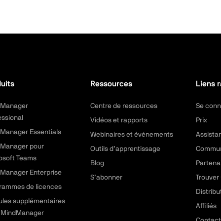
uits
Ressources
Liens 
dManager
Centre de ressources
Se conn
essional
Vidéos et rapports
Prix
Manager Essentials
Webinaires et événements
Assista
Manager pour
Outils d’apprentissage
Commu
osoft Teams
Blog
Partena
Manager Enterprise
S’abonner
Trouver 
rammes de licences
Distribu
les supplémentaires
Affiliés
 MindManager
Contact