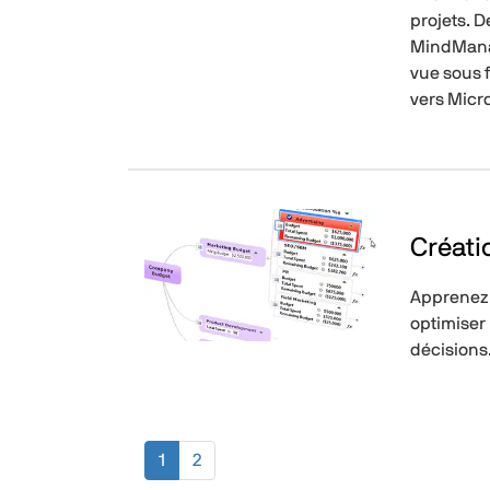
projets. D
MindManag
vue sous 
vers Micro
Créati
Apprenez 
optimiser 
décisions
1
2