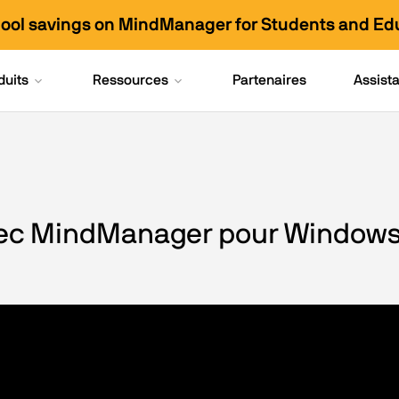
hool savings on MindManager for Students and Ed
duits
Ressources
Partenaires
Assist
vec MindManager pour Window