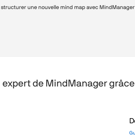
t structurer une nouvelle mind map avec MindManager
 expert de MindManager grâce à
D
Gu