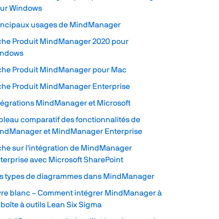
ur Windows
incipaux usages de MindManager
che Produit MindManager 2020 pour
indows
che Produit MindManager pour Mac
che Produit MindManager Enterprise
tégrations MindManager et Microsoft
bleau comparatif des fonctionnalités de
ndManager et MindManager Enterprise
che sur l'intégration de MindManager
terprise avec Microsoft SharePoint
s types de diagrammes dans MindManager
vre blanc – Comment intégrer MindManager à
 boîte à outils Lean Six Sigma