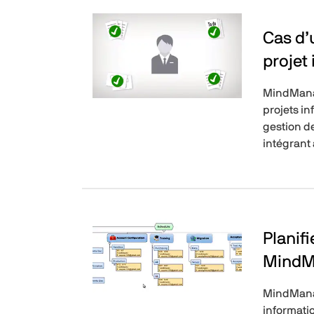
Cas d’
projet
MindManag
projets in
gestion d
intégrant 
Planifi
MindM
MindManag
informatio