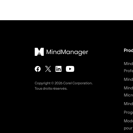
Prod
Min
Prof
Mind
Copyright ©
2026
Corel Corporation.
Mind
Tous droits réservés.
Micr
Mind
Prog
Modu
pour