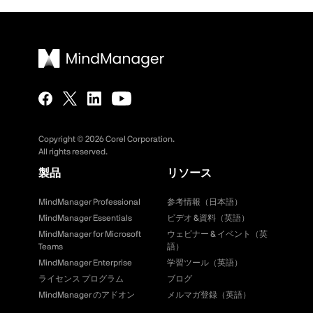
Copyright ©
2026
Corel Corporation.
All rights reserved.
製品
リソース
MindManager Professional
参考情報（日本語）
MindManager Essentials
ビデオ &資料（英語）
MindManager for Microsoft
ウェビナー & イベント（英
Teams
語）
MindManager Enterprise
学習ツール（英語）
ライセンス プログラム
ブログ
MindManager のアドオン
メルマガ登録（英語）