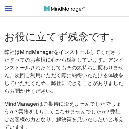
ナ
ビ
ゲ
ー
お役に立てず残念です。
シ
ョ
ン
弊社はMindManagerをインストールしてくださっ
の
たすべてのお客様に心から感謝しています。アンイ
切
ンストールされたとしてもその気持ちは変わりませ
り
ん。次回ご利用いただく際に納得いただける体験を
替
していただくため、弊社にできることがありました
え
らお聞かせください。
MindManagerはご期待に沿えませんでしたでしょ
うか? 業務をよりよくこなせませんでしたか? 弊社
はお客様の力となり、解決策を見いだしたいと考え
ています。